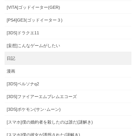
[VITA]ゴッドイーター(GER)
[PS4]GE3(ゴッドイーター３)
[3DS]ドラクエ11
[妄想]こんなゲームがしたい
日記
漫画
[3DS]ペルソナq2
[3DS]ファイアーエムブレムエコーズ
[3DS]ポケモン(サン･ムーン)
[スマホ]僕の婚約者を殺したのは誰だ(謎解き)
[スマホ]僕の彼女が誘拐された(謎解き)