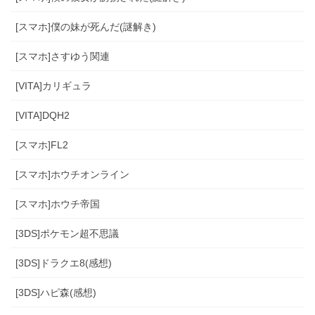
[スマホ]僕の妹が死んだ(謎解き)
[スマホ]さすゆう関連
[VITA]カリギュラ
[VITA]DQH2
[スマホ]FL2
[スマホ]ホウチオンライン
[スマホ]ホウチ帝国
[3DS]ポケモン超不思議
[3DS]ドラクエ8(感想)
[3DS]ハピ森(感想)