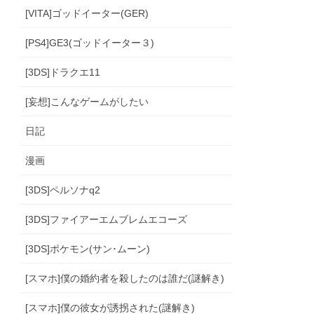
[VITA]ゴッドイーター(GER)
[PS4]GE3(ゴッドイーター３)
[3DS]ドラクエ11
[妄想]こんなゲームがしたい
日記
漫画
[3DS]ペルソナq2
[3DS]ファイアーエムブレムエコーズ
[3DS]ポケモン(サン･ムーン)
[スマホ]僕の婚約者を殺したのは誰だ(謎解き)
[スマホ]僕の彼女が誘拐された(謎解き)