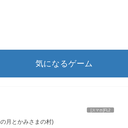
気になるゲーム
[スマホ]FL2
つの月とかみさまの村)