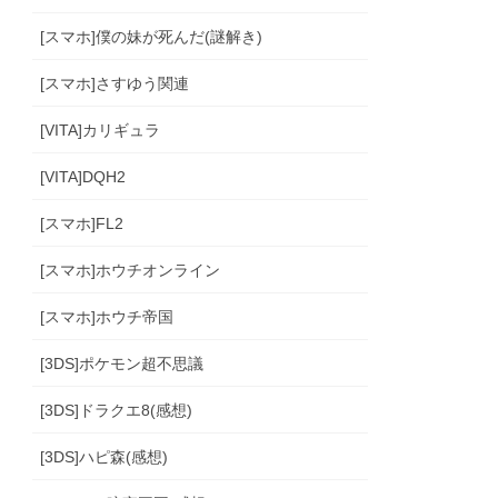
[スマホ]僕の妹が死んだ(謎解き)
[スマホ]さすゆう関連
[VITA]カリギュラ
[VITA]DQH2
[スマホ]FL2
[スマホ]ホウチオンライン
[スマホ]ホウチ帝国
[3DS]ポケモン超不思議
[3DS]ドラクエ8(感想)
[3DS]ハピ森(感想)