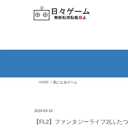
Skip
Skip
to
to
the
the
content
Navigation
HOME
気になるゲーム
2016-03-10
【FL2】ファンタジーライフ2(ふた