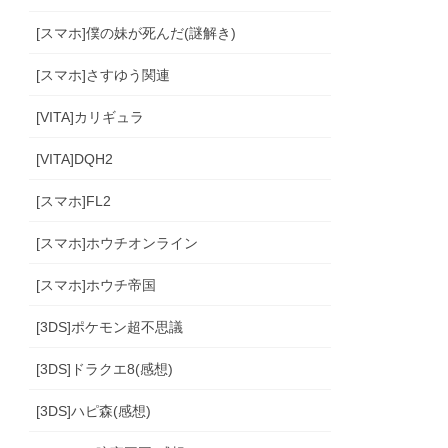
[スマホ]僕の妹が死んだ(謎解き)
[スマホ]さすゆう関連
[VITA]カリギュラ
[VITA]DQH2
[スマホ]FL2
[スマホ]ホウチオンライン
[スマホ]ホウチ帝国
[3DS]ポケモン超不思議
[3DS]ドラクエ8(感想)
[3DS]ハピ森(感想)