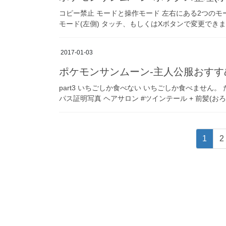
コピー禁止 モードと操作モード 左右にある2つのモ
モード(左側) タッチ、もしくはXボタンで変更できます。
2017-01-03
ポケモンサンムーン-主人公服おすすめ
part3 いちごしか食べない いちごしか食べません
パス証明写真 ヘアサロン #ツインテール + 前髪(おろし
Posts
ペ
1
2
pagination
ー
ジ