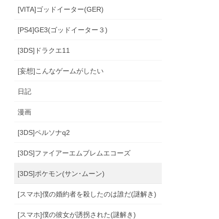
[VITA]ゴッドイーター(GER)
[PS4]GE3(ゴッドイーター３)
[3DS]ドラクエ11
[妄想]こんなゲームがしたい
日記
漫画
[3DS]ペルソナq2
[3DS]ファイアーエムブレムエコーズ
[3DS]ポケモン(サン･ムーン)
[スマホ]僕の婚約者を殺したのは誰だ(謎解き)
[スマホ]僕の彼女が誘拐された(謎解き)