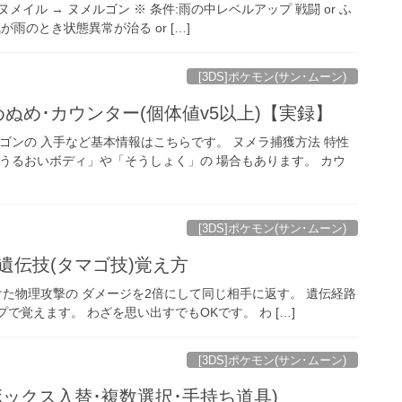
0 ヌメイル → ヌメルゴン ※ 条件:雨の中レベルアップ 戦闘 or ふ
雨のとき状態異常が治る or […]
[3DS]ポケモン(サン･ムーン)
ぬめ･カウンター(個体値v5以上)【実録】
ルゴンの 入手など基本情報はこちらです。 ヌメラ捕獲方法 特性
「うるおいボディ」や「そうしょく」の 場合もあります。 カウ
[3DS]ポケモン(サン･ムーン)
遺伝技(タマゴ技)覚え方
から受けた物理攻撃の ダメージを2倍にして同じ相手に返す。 遺伝経路
覚えます。 わざを思い出すでもOKです。 わ […]
[3DS]ポケモン(サン･ムーン)
ックス入替･複数選択･手持ち道具)