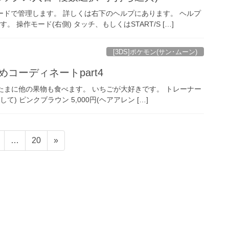
ードで管理します。 詳しくは右下のヘルプにあります。 ヘルプ
 操作モード(右側) タッチ、もしくはSTART/S […]
[3DS]ポケモン(サン･ムーン)
コーディネートpart4
。 たまに他の果物も食べます。 いちごが大好きです。 トレーナー
て) ピンクブラウン 5,000円(ヘアアレン […]
ペ
ペ
…
20
»
ー
ー
ジ
ジ