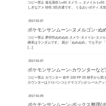
コピー禁止 進化過程 Lv40 ヌメラ → ヌメイル Lv5
しぎなアメ 特性 3匹共通です。 うるおいボディ 天気が
2017-01-07
ポケモンサンムーン-ヌメルゴン･ぬめ
コピー禁止 夢特性ぬめぬめ ヌメラ･ヌメイル･ヌメ
継承はランダムです。 親が「ぬめぬめ」でも子が 
[…]
2017-01-07
ポケモンサンムーン-カウンターなど
コピー禁止 カウンター 命中 100 PP 20 相手
カウンターはドロバンコとナマコブシが レベルアップで
2017-01-05
ポケモンサンムーン-ボックス整理(ボ