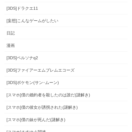
[3DS]ドラクエ11
[妄想]こんなゲームがしたい
日記
漫画
[3DS]ペルソナq2
[3DS]ファイアーエムブレムエコーズ
[3DS]ポケモン(サン･ムーン)
[スマホ]僕の婚約者を殺したのは誰だ(謎解き)
[スマホ]僕の彼女が誘拐された(謎解き)
[スマホ]僕の妹が死んだ(謎解き)