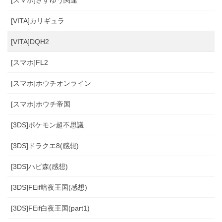
[スマホ]さすゆう関連
[VITA]カリギュラ
[VITA]DQH2
[スマホ]FL2
[スマホ]ホウチオンライン
[スマホ]ホウチ帝国
[3DS]ポケモン超不思議
[3DS]ドラクエ8(感想)
[3DS]ハピ森(感想)
[3DS]FEif暗夜王国(感想)
[3DS]FEif白夜王国(part1)