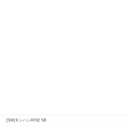
カテゴリー
[スマホ]Sniper3D
モンハンワイルズ
[PS4]モンハン(アイスボーン)
[PS4]モンハンワールド
[SW]モンハンRISE SB