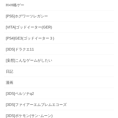
H×H格ゲー
[PS5]ホグワーツレガシー
[VITA]ゴッドイーター(GER)
[PS4]GE3(ゴッドイーター３)
[3DS]ドラクエ11
[妄想]こんなゲームがしたい
日記
漫画
[3DS]ペルソナq2
[3DS]ファイアーエムブレムエコーズ
[3DS]ポケモン(サン･ムーン)