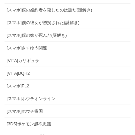
[スマホ]僕の婚約者を殺したのは誰だ(謎解き)
[スマホ]僕の彼女が誘拐された(謎解き)
[スマホ]僕の妹が死んだ(謎解き)
[スマホ]さすゆう関連
[VITA]カリギュラ
[VITA]DQH2
[スマホ]FL2
[スマホ]ホウチオンライン
[スマホ]ホウチ帝国
[3DS]ポケモン超不思議