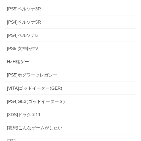
[PS5]ペルソナ3R
[PS4]ペルソナ5R
[PS4]ペルソナ5
[PS5]女神転生V
H×H格ゲー
[PS5]ホグワーツレガシー
[VITA]ゴッドイーター(GER)
[PS4]GE3(ゴッドイーター３)
[3DS]ドラクエ11
[妄想]こんなゲームがしたい