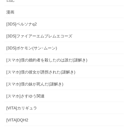
日記
漫画
[3DS]ペルソナq2
[3DS]ファイアーエムブレムエコーズ
[3DS]ポケモン(サン･ムーン)
[スマホ]僕の婚約者を殺したのは誰だ(謎解き)
[スマホ]僕の彼女が誘拐された(謎解き)
[スマホ]僕の妹が死んだ(謎解き)
[スマホ]さすゆう関連
[VITA]カリギュラ
[VITA]DQH2