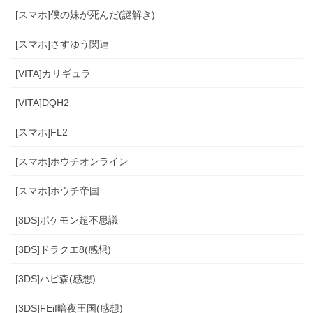
[スマホ]僕の妹が死んだ(謎解き)
[スマホ]さすゆう関連
[VITA]カリギュラ
[VITA]DQH2
[スマホ]FL2
[スマホ]ホウチオンライン
[スマホ]ホウチ帝国
[3DS]ポケモン超不思議
[3DS]ドラクエ8(感想)
[3DS]ハピ森(感想)
[3DS]FEif暗夜王国(感想)