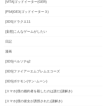
[VITA]ゴッドイーター(GER)
[PS4]GE3(ゴッドイーター３)
[3DS]ドラクエ11
[妄想]こんなゲームがしたい
日記
漫画
[3DS]ペルソナq2
[3DS]ファイアーエムブレムエコーズ
[3DS]ポケモン(サン･ムーン)
[スマホ]僕の婚約者を殺したのは誰だ(謎解き)
[スマホ]僕の彼女が誘拐された(謎解き)