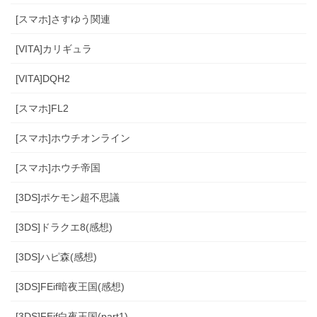
[スマホ]さすゆう関連
[VITA]カリギュラ
[VITA]DQH2
[スマホ]FL2
[スマホ]ホウチオンライン
[スマホ]ホウチ帝国
[3DS]ポケモン超不思議
[3DS]ドラクエ8(感想)
[3DS]ハピ森(感想)
[3DS]FEif暗夜王国(感想)
[3DS]FEif白夜王国(part1)