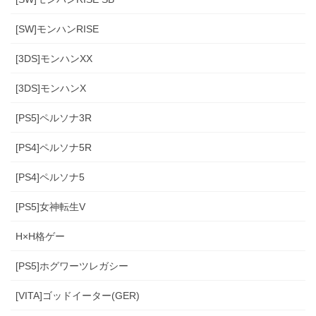
[SW]モンハンRISE
[3DS]モンハンXX
[3DS]モンハンX
[PS5]ペルソナ3R
[PS4]ペルソナ5R
[PS4]ペルソナ5
[PS5]女神転生V
H×H格ゲー
[PS5]ホグワーツレガシー
[VITA]ゴッドイーター(GER)