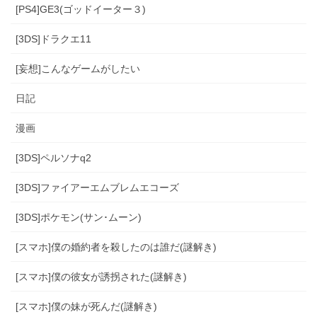
[PS4]GE3(ゴッドイーター３)
[3DS]ドラクエ11
[妄想]こんなゲームがしたい
日記
漫画
[3DS]ペルソナq2
[3DS]ファイアーエムブレムエコーズ
[3DS]ポケモン(サン･ムーン)
[スマホ]僕の婚約者を殺したのは誰だ(謎解き)
[スマホ]僕の彼女が誘拐された(謎解き)
[スマホ]僕の妹が死んだ(謎解き)