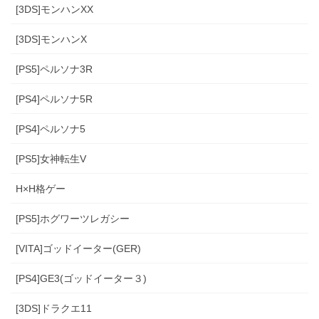
[3DS]モンハンXX
[3DS]モンハンX
[PS5]ペルソナ3R
[PS4]ペルソナ5R
[PS4]ペルソナ5
[PS5]女神転生V
H×H格ゲー
[PS5]ホグワーツレガシー
[VITA]ゴッドイーター(GER)
[PS4]GE3(ゴッドイーター３)
[3DS]ドラクエ11