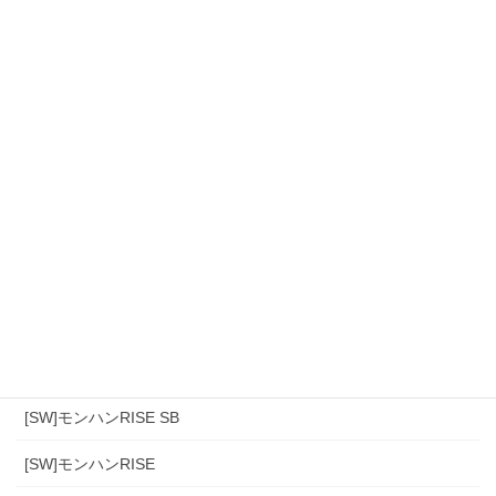
カテゴリー
[スマホ]Sniper3D
モンハンワイルズ
[PS4]モンハン(アイスボーン)
[PS4]モンハンワールド
[SW]モンハンRISE SB
[SW]モンハンRISE