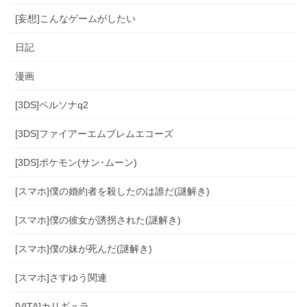
[妄想]こんなゲームがしたい
日記
漫画
[3DS]ペルソナq2
[3DS]ファイアーエムブレムエコーズ
[3DS]ポケモン(サン･ムーン)
[スマホ]僕の婚約者を殺したのは誰だ(謎解き)
[スマホ]僕の彼女が誘拐された(謎解き)
[スマホ]僕の妹が死んだ(謎解き)
[スマホ]さすゆう関連
[VITA]カリギュラ