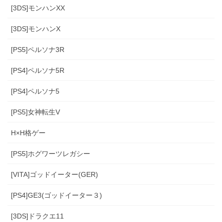
[3DS]モンハンXX
[3DS]モンハンX
[PS5]ペルソナ3R
[PS4]ペルソナ5R
[PS4]ペルソナ5
[PS5]女神転生V
H×H格ゲー
[PS5]ホグワーツレガシー
[VITA]ゴッドイーター(GER)
[PS4]GE3(ゴッドイーター３)
[3DS]ドラクエ11