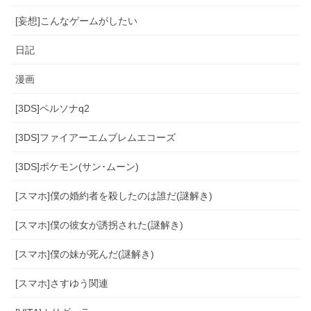
[妄想]こんなゲームがしたい
日記
漫画
[3DS]ペルソナq2
[3DS]ファイアーエムブレムエコーズ
[3DS]ポケモン(サン･ムーン)
[スマホ]僕の婚約者を殺したのは誰だ(謎解き)
[スマホ]僕の彼女が誘拐された(謎解き)
[スマホ]僕の妹が死んだ(謎解き)
[スマホ]さすゆう関連