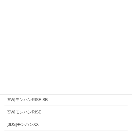
カテゴリー
[スマホ]Sniper3D
モンハンワイルズ
[PS4]モンハン(アイスボーン)
[PS4]モンハンワールド
[SW]モンハンRISE SB
[SW]モンハンRISE
[3DS]モンハンXX