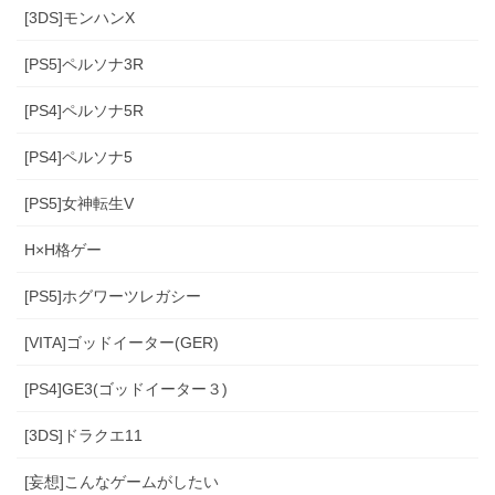
[3DS]モンハンX
[PS5]ペルソナ3R
[PS4]ペルソナ5R
[PS4]ペルソナ5
[PS5]女神転生V
H×H格ゲー
[PS5]ホグワーツレガシー
[VITA]ゴッドイーター(GER)
[PS4]GE3(ゴッドイーター３)
[3DS]ドラクエ11
[妄想]こんなゲームがしたい