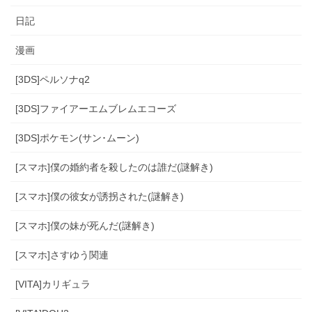
日記
漫画
[3DS]ペルソナq2
[3DS]ファイアーエムブレムエコーズ
[3DS]ポケモン(サン･ムーン)
[スマホ]僕の婚約者を殺したのは誰だ(謎解き)
[スマホ]僕の彼女が誘拐された(謎解き)
[スマホ]僕の妹が死んだ(謎解き)
[スマホ]さすゆう関連
[VITA]カリギュラ