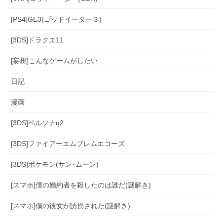
[PS4]GE3(ゴッドイーター３)
[3DS]ドラクエ11
[妄想]こんなゲームがしたい
日記
漫画
[3DS]ペルソナq2
[3DS]ファイアーエムブレムエコーズ
[3DS]ポケモン(サン･ムーン)
[スマホ]僕の婚約者を殺したのは誰だ(謎解き)
[スマホ]僕の彼女が誘拐された(謎解き)