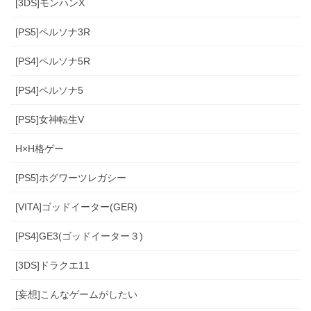
[3DS]モンハンX
[PS5]ペルソナ3R
[PS4]ペルソナ5R
[PS4]ペルソナ5
[PS5]女神転生V
H×H格ゲー
[PS5]ホグワーツレガシー
[VITA]ゴッドイーター(GER)
[PS4]GE3(ゴッドイーター３)
[3DS]ドラクエ11
[妄想]こんなゲームがしたい