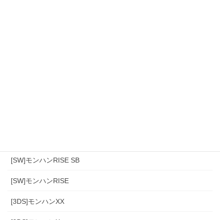
カテゴリー
[スマホ]Sniper3D
モンハンワイルズ
[PS4]モンハン(アイスボーン)
[PS4]モンハンワールド
[SW]モンハンRISE SB
[SW]モンハンRISE
[3DS]モンハンXX