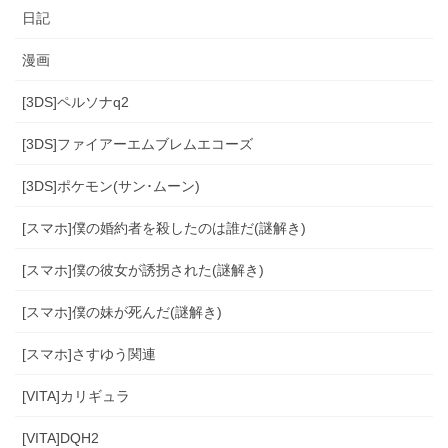
日記
漫画
[3DS]ペルソナq2
[3DS]ファイアーエムブレムエコーズ
[3DS]ポケモン(サン･ムーン)
[スマホ]僕の婚約者を殺したのは誰だ(謎解き)
[スマホ]僕の彼女が誘拐された(謎解き)
[スマホ]僕の妹が死んだ(謎解き)
[スマホ]さすゆう関連
[VITA]カリギュラ
[VITA]DQH2