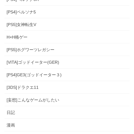
[PS4]ペルソナ5
[PS5]女神転生V
H×H格ゲー
[PS5]ホグワーツレガシー
[VITA]ゴッドイーター(GER)
[PS4]GE3(ゴッドイーター３)
[3DS]ドラクエ11
[妄想]こんなゲームがしたい
日記
漫画