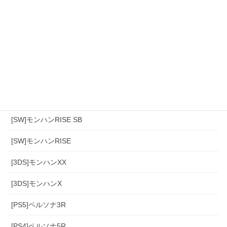
カテゴリー
[スマホ]Sniper3D
モンハンワイルズ
[PS4]モンハン(アイスボーン)
[PS4]モンハンワールド
[SW]モンハンRISE SB
[SW]モンハンRISE
[3DS]モンハンXX
[3DS]モンハンX
[PS5]ペルソナ3R
[PS4]ペルソナ5R