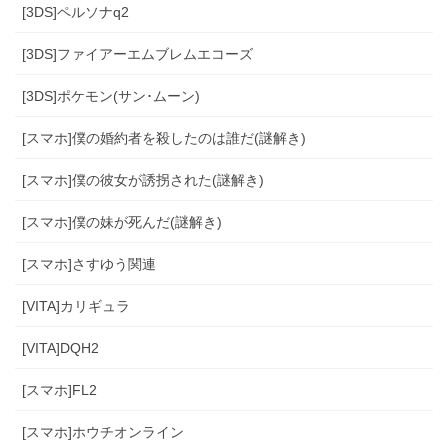
[3DS]ペルソナq2
[3DS]ファイアーエムブレムエコーズ
[3DS]ポケモン(サン･ムーン)
[スマホ]僕の婚約者を殺したのは誰だ(謎解き)
[スマホ]僕の彼女が誘拐された(謎解き)
[スマホ]僕の妹が死んだ(謎解き)
[スマホ]さすゆう関連
[VITA]カリギュラ
[VITA]DQH2
[スマホ]FL2
[スマホ]ホウチオンライン