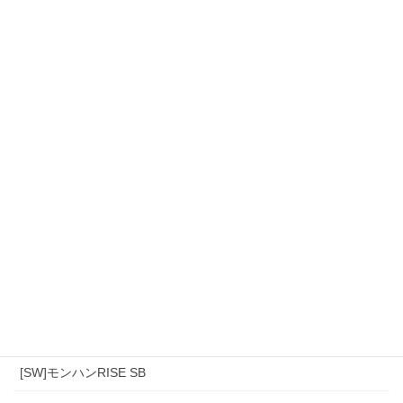
カテゴリー
[スマホ]Sniper3D
モンハンワイルズ
[PS4]モンハン(アイスボーン)
[PS4]モンハンワールド
[SW]モンハンRISE SB