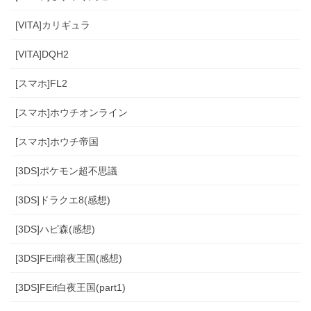
[VITA]カリギュラ
[VITA]DQH2
[スマホ]FL2
[スマホ]ホウチオンライン
[スマホ]ホウチ帝国
[3DS]ポケモン超不思議
[3DS]ドラクエ8(感想)
[3DS]ハピ森(感想)
[3DS]FEif暗夜王国(感想)
[3DS]FEif白夜王国(part1)