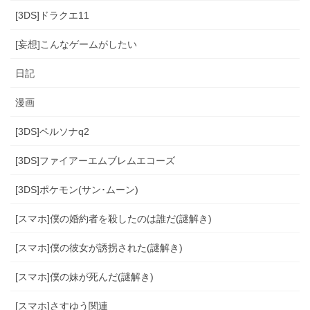
[3DS]ドラクエ11
[妄想]こんなゲームがしたい
日記
漫画
[3DS]ペルソナq2
[3DS]ファイアーエムブレムエコーズ
[3DS]ポケモン(サン･ムーン)
[スマホ]僕の婚約者を殺したのは誰だ(謎解き)
[スマホ]僕の彼女が誘拐された(謎解き)
[スマホ]僕の妹が死んだ(謎解き)
[スマホ]さすゆう関連