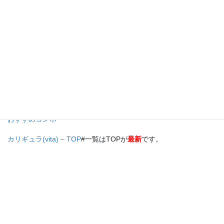
ハルシネーション攻略
トラウマの状態まとめ
序盤おすすめメンバー(パーティー)･スキル
中盤おすすめメンバー(パーティー)･スキル
終盤おすすめメンバー(パーティー)･スキル
# おすすめ(?)コンボに
挑戦!!
おすすめコンボ
カリギュラ(vita) – TOP
#一覧はTOPが
最新
です。