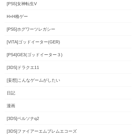
[PS5]女神転生V
H×H格ゲー
[PS5]ホグワーツレガシー
[VITA]ゴッドイーター(GER)
[PS4]GE3(ゴッドイーター３)
[3DS]ドラクエ11
[妄想]こんなゲームがしたい
日記
漫画
[3DS]ペルソナq2
[3DS]ファイアーエムブレムエコーズ