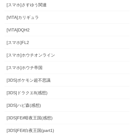
[スマホ]さすゆう関連
[VITA]カリギュラ
[VITA]DQH2
[スマホ]FL2
[スマホ]ホウチオンライン
[スマホ]ホウチ帝国
[3DS]ポケモン超不思議
[3DS]ドラクエ8(感想)
[3DS]ハピ森(感想)
[3DS]FEif暗夜王国(感想)
[3DS]FEif白夜王国(part1)