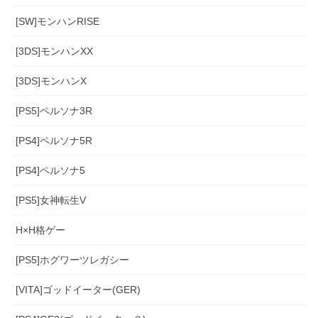
[SW]モンハンRISE
[3DS]モンハンXX
[3DS]モンハンX
[PS5]ペルソナ3R
[PS4]ペルソナ5R
[PS4]ペルソナ5
[PS5]女神転生V
H×H格ゲー
[PS5]ホグワーツレガシー
[VITA]ゴッドイーター(GER)