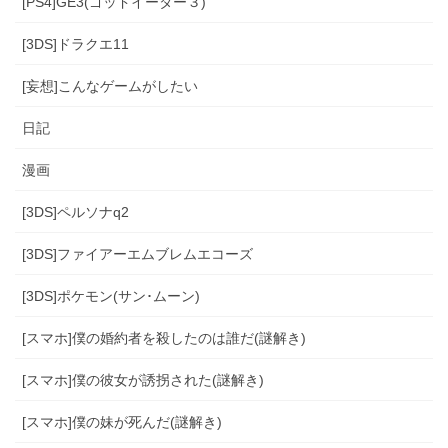
[PS4]GE3(ゴッドイーター３)
[3DS]ドラクエ11
[妄想]こんなゲームがしたい
日記
漫画
[3DS]ペルソナq2
[3DS]ファイアーエムブレムエコーズ
[3DS]ポケモン(サン･ムーン)
[スマホ]僕の婚約者を殺したのは誰だ(謎解き)
[スマホ]僕の彼女が誘拐された(謎解き)
[スマホ]僕の妹が死んだ(謎解き)