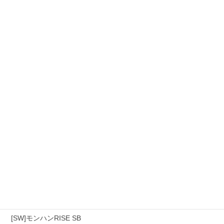
カテゴリー
[スマホ]Sniper3D
モンハンワイルズ
[PS4]モンハン(アイスボーン)
[PS4]モンハンワールド
[SW]モンハンRISE SB