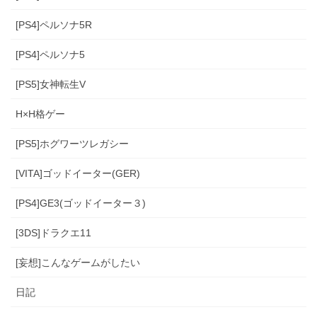
[PS4]ペルソナ5R
[PS4]ペルソナ5
[PS5]女神転生V
H×H格ゲー
[PS5]ホグワーツレガシー
[VITA]ゴッドイーター(GER)
[PS4]GE3(ゴッドイーター３)
[3DS]ドラクエ11
[妄想]こんなゲームがしたい
日記