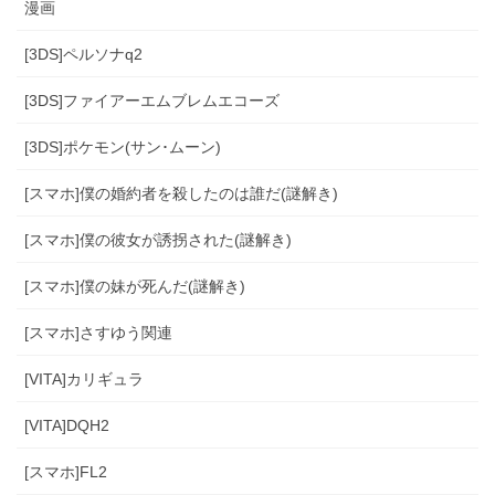
漫画
[3DS]ペルソナq2
[3DS]ファイアーエムブレムエコーズ
[3DS]ポケモン(サン･ムーン)
[スマホ]僕の婚約者を殺したのは誰だ(謎解き)
[スマホ]僕の彼女が誘拐された(謎解き)
[スマホ]僕の妹が死んだ(謎解き)
[スマホ]さすゆう関連
[VITA]カリギュラ
[VITA]DQH2
[スマホ]FL2