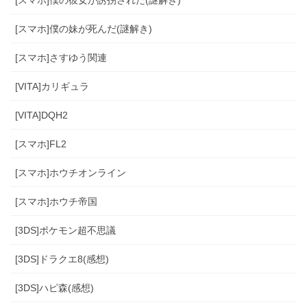
[スマホ]僕の妹が死んだ(謎解き)
[スマホ]さすゆう関連
[VITA]カリギュラ
[VITA]DQH2
[スマホ]FL2
[スマホ]ホウチオンライン
[スマホ]ホウチ帝国
[3DS]ポケモン超不思議
[3DS]ドラクエ8(感想)
[3DS]ハピ森(感想)