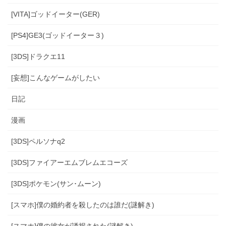
[VITA]ゴッドイーター(GER)
[PS4]GE3(ゴッドイーター３)
[3DS]ドラクエ11
[妄想]こんなゲームがしたい
日記
漫画
[3DS]ペルソナq2
[3DS]ファイアーエムブレムエコーズ
[3DS]ポケモン(サン･ムーン)
[スマホ]僕の婚約者を殺したのは誰だ(謎解き)
[スマホ]僕の彼女が誘拐された(謎解き)