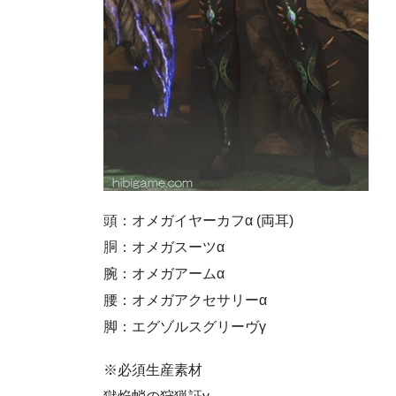
頭：オメガイヤーカフα (両耳)
胴：オメガスーツα
腕：オメガアームα
腰：オメガアクセサリーα
脚：エグゾルスグリーヴγ
※必須生産素材