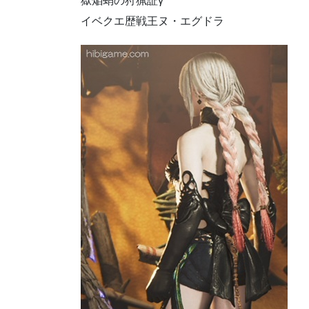
獄焔蛸の狩猟証γ
イベクエ歴戦王ヌ・エグドラ