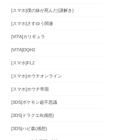
[スマホ]僕の妹が死んだ(謎解き)
[スマホ]さすゆう関連
[VITA]カリギュラ
[VITA]DQH2
[スマホ]FL2
[スマホ]ホウチオンライン
[スマホ]ホウチ帝国
[3DS]ポケモン超不思議
[3DS]ドラクエ8(感想)
[3DS]ハピ森(感想)