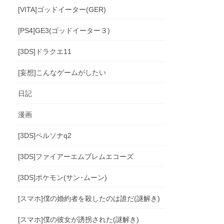
[VITA]ゴッドイーター(GER)
[PS4]GE3(ゴッドイーター３)
[3DS]ドラクエ11
[妄想]こんなゲームがしたい
日記
漫画
[3DS]ペルソナq2
[3DS]ファイアーエムブレムエコーズ
[3DS]ポケモン(サン･ムーン)
[スマホ]僕の婚約者を殺したのは誰だ(謎解き)
[スマホ]僕の彼女が誘拐された(謎解き)