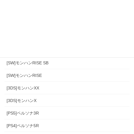
カテゴリー
[スマホ]Sniper3D
モンハンワイルズ
[PS4]モンハン(アイスボーン)
[PS4]モンハンワールド
[SW]モンハンRISE SB
[SW]モンハンRISE
[3DS]モンハンXX
[3DS]モンハンX
[PS5]ペルソナ3R
[PS4]ペルソナ5R