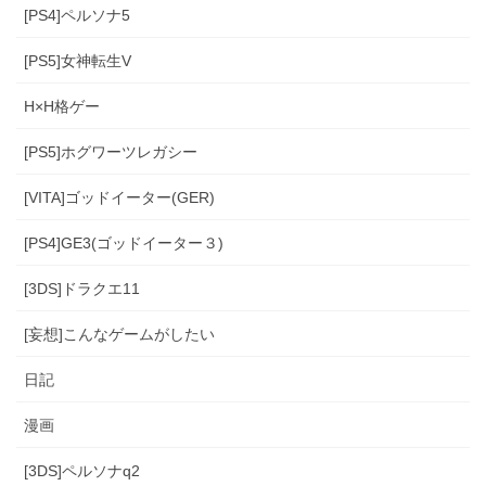
[PS4]ペルソナ5
[PS5]女神転生V
H×H格ゲー
[PS5]ホグワーツレガシー
[VITA]ゴッドイーター(GER)
[PS4]GE3(ゴッドイーター３)
[3DS]ドラクエ11
[妄想]こんなゲームがしたい
日記
漫画
[3DS]ペルソナq2