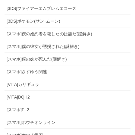
[3DS]ファイアーエムブレムエコーズ
[3DS]ポケモン(サン･ムーン)
[スマホ]僕の婚約者を殺したのは誰だ(謎解き)
[スマホ]僕の彼女が誘拐された(謎解き)
[スマホ]僕の妹が死んだ(謎解き)
[スマホ]さすゆう関連
[VITA]カリギュラ
[VITA]DQH2
[スマホ]FL2
[スマホ]ホウチオンライン