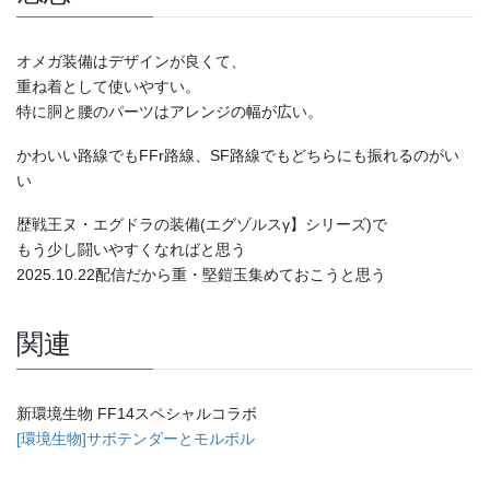
オメガ装備はデザインが良くて、
重ね着として使いやすい。
特に胴と腰のパーツはアレンジの幅が広い。
かわいい路線でもFFr路線、SF路線でもどちらにも振れるのがい
い
歴戦王ヌ・エグドラの装備(エグゾルスγ】シリーズ)で
もう少し闘いやすくなればと思う
2025.10.22配信だから重・堅鎧玉集めておこうと思う
関連
新環境生物 FF14スペシャルコラボ
[環境生物]サボテンダーとモルボル